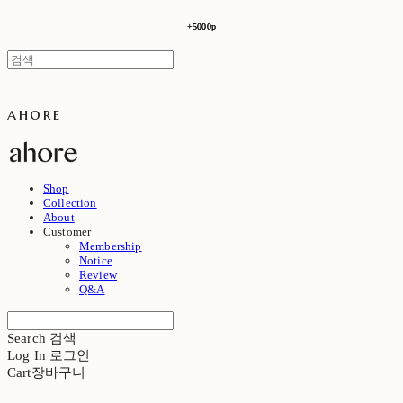
+5000p
+5000p
ahore
Shop
Collection
About
Customer
Membership
Notice
Review
Q&A
Search
검색
Log In
로그인
Cart
장바구니