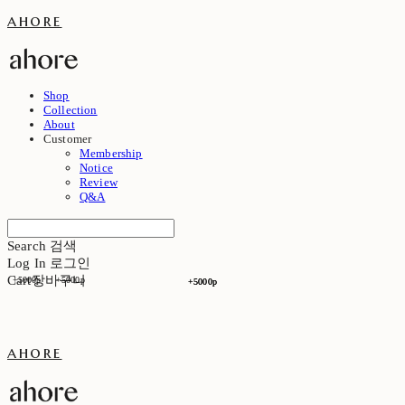
ahore
Shop
Collection
About
Customer
Membership
Notice
Review
Q&A
Search
검색
Log In
로그인
Cart
장바구니
+5000p
+5000p
+5000p
+5000p
ahore