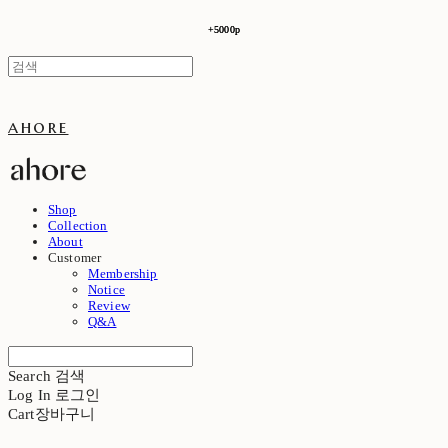
+5000p
+5000p
ahore
Shop
Collection
About
Customer
Membership
Notice
Review
Q&A
Search
검색
Log In
로그인
Cart
장바구니