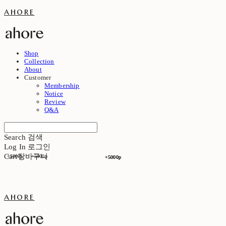
ahore
Shop
Collection
About
Customer
Membership
Notice
Review
Q&A
Search
검색
Log In
로그인
Cart
장바구니
+5000p
+5000p
+5000p
+5000p
ahore