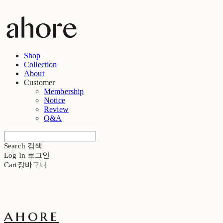
Shop
Collection
About
Customer
Membership
Notice
Review
Q&A
Search
검색
Log In
로그인
Cart
장바구니
ahore