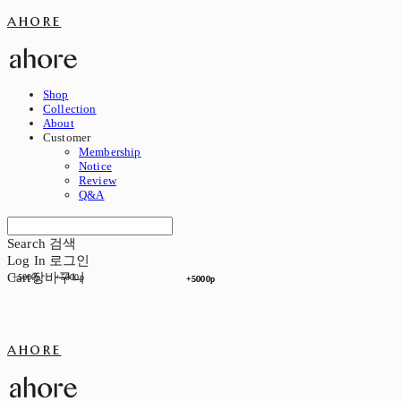
ahore
Shop
Collection
About
Customer
Membership
Notice
Review
Q&A
Search
검색
Log In
로그인
Cart
장바구니
+5000p
+5000p
+5000p
+5000p
ahore