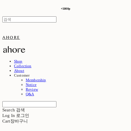
+5000p
+5000p
ahore
Shop
Collection
About
Customer
Membership
Notice
Review
Q&A
Search
검색
Log In
로그인
Cart
장바구니