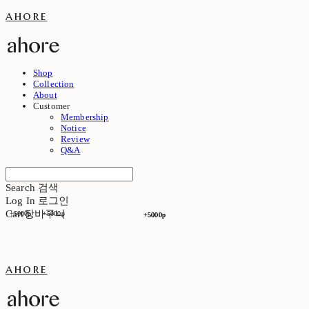
ahore
Shop
Collection
About
Customer
Membership
Notice
Review
Q&A
Search
검색
Log In
로그인
Cart
장바구니
+5000p
+5000p
+5000p
+5000p
ahore