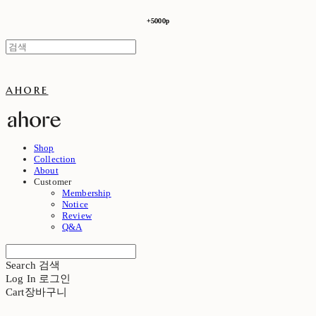
+5000p
+5000p
ahore
Shop
Collection
About
Customer
Membership
Notice
Review
Q&A
Search
검색
Log In
로그인
Cart
장바구니