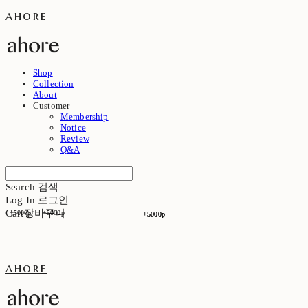
ahore
Shop
Collection
About
Customer
Membership
Notice
Review
Q&A
Search
검색
Log In
로그인
Cart
장바구니
+5000p
+5000p
+5000p
+5000p
ahore