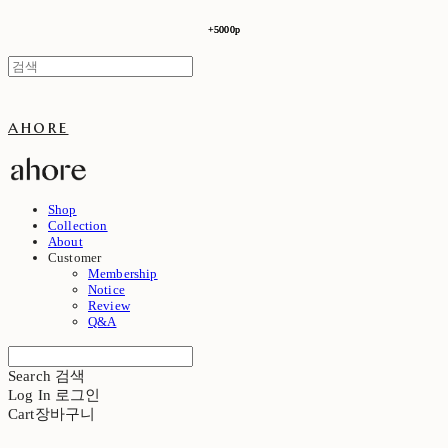
+5000p
+5000p
ahore
Shop
Collection
About
Customer
Membership
Notice
Review
Q&A
Search
검색
Log In
로그인
Cart
장바구니