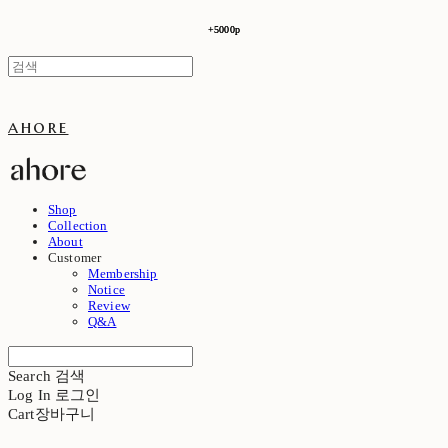
+5000p
+5000p
ahore
Shop
Collection
About
Customer
Membership
Notice
Review
Q&A
Search
검색
Log In
로그인
Cart
장바구니