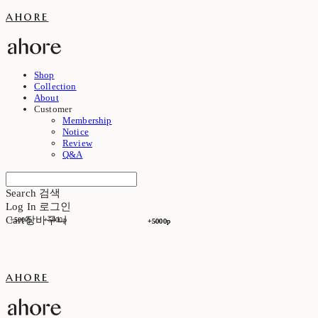
ahore
Shop
Collection
About
Customer
Membership
Notice
Review
Q&A
Search
검색
Log In
로그인
Cart
장바구니
+5000p
+5000p
+5000p
+5000p
ahore